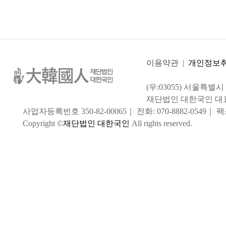
이용약관
|
개인정보
(우:03055) 서울특별
재단법인 대한국인 대
사업자등록번호 350-82-00065｜ 전화: 070-8882-0549｜ 팩스:
Copyright ©
재단법인 대한국인
All rights reserved.