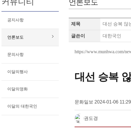
커뮤니티
언론보도
공지사항
제목
대선 승복 않
글쓴이
대한국인
언론보도
https://www.munhwa.com/ne
문의사항
이달의행사
대선 승복 
이달의영화
문화일보
2024-01-06 11:29
이달의 대한국인
권도경