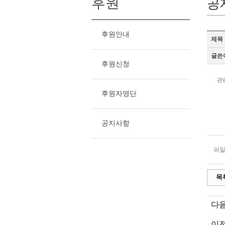
후원
공
후원안내
제목
글쓴
후원신청
관
후원자명단
공지사항
파일
목
다음
이전